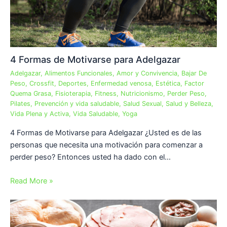
4 Formas de Motivarse para Adelgazar
Adelgazar
,
Alimentos Funcionales
,
Amor y Convivencia
,
Bajar De
Peso
,
Crossfit
,
Deportes
,
Enfermedad venosa
,
Estética
,
Factor
Quema Grasa
,
Fisioterapia
,
Fitness
,
Nutricionismo
,
Perder Peso
,
Pilates
,
Prevención y vida saludable
,
Salud Sexual
,
Salud y Belleza
,
Vida Plena y Activa
,
Vida Saludable
,
Yoga
4 Formas de Motivarse para Adelgazar ¿Usted es de las
personas que necesita una motivación para comenzar a
perder peso? Entonces usted ha dado con el…
Read More »