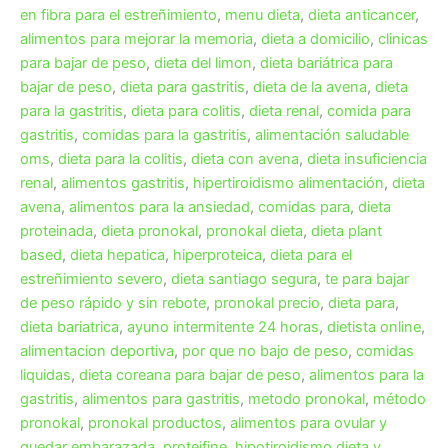
en fibra para el estreñimiento
,
menu dieta
,
dieta anticancer
,
alimentos para mejorar la memoria
,
dieta a domicilio
,
clinicas
para bajar de peso
,
dieta del limon
,
dieta bariátrica para
bajar de peso
,
dieta para gastritis
,
dieta de la avena
,
dieta
para la gastritis
,
dieta para colitis
,
dieta renal
,
comida para
gastritis
,
comidas para la gastritis
,
alimentación saludable
oms
,
dieta para la colitis
,
dieta con avena
,
dieta insuficiencia
renal
,
alimentos gastritis
,
hipertiroidismo alimentación
,
dieta
avena
,
alimentos para la ansiedad
,
comidas para
,
dieta
proteinada
,
dieta pronokal
,
pronokal dieta
,
dieta plant
based
,
dieta hepatica
,
hiperproteica
,
dieta para el
estreñimiento severo
,
dieta santiago segura
,
te para bajar
de peso rápido y sin rebote
,
pronokal precio
,
dieta para
,
dieta bariatrica
,
ayuno intermitente 24 horas
,
dietista online
,
alimentacion deportiva
,
por que no bajo de peso
,
comidas
liquidas
,
dieta coreana para bajar de peso
,
alimentos para la
gastritis
,
alimentos para gastritis
,
metodo pronokal
,
método
pronokal
,
pronokal productos
,
alimentos para ovular y
quedar embarazada
,
proteifine
,
hipotiroidismo dieta y