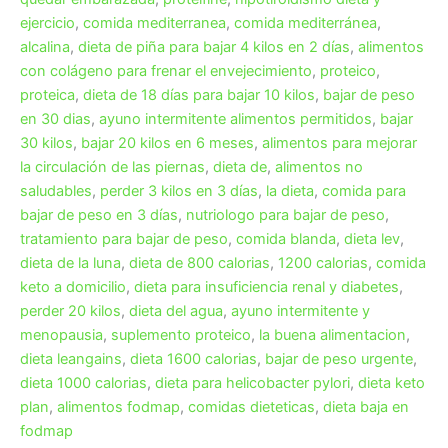
ejercicio
,
comida mediterranea
,
comida mediterránea
,
alcalina
,
dieta de piña para bajar 4 kilos en 2 días
,
alimentos
con colágeno para frenar el envejecimiento
,
proteico
,
proteica
,
dieta de 18 días para bajar 10 kilos
,
bajar de peso
en 30 dias
,
ayuno intermitente alimentos permitidos
,
bajar
30 kilos
,
bajar 20 kilos en 6 meses
,
alimentos para mejorar
la circulación de las piernas
,
dieta de
,
alimentos no
saludables
,
perder 3 kilos en 3 días
,
la dieta
,
comida para
bajar de peso en 3 días
,
nutriologo para bajar de peso
,
tratamiento para bajar de peso
,
comida blanda
,
dieta lev
,
dieta de la luna
,
dieta de 800 calorias
,
1200 calorias
,
comida
keto a domicilio
,
dieta para insuficiencia renal y diabetes
,
perder 20 kilos
,
dieta del agua
,
ayuno intermitente y
menopausia
,
suplemento proteico
,
la buena alimentacion
,
dieta leangains
,
dieta 1600 calorias
,
bajar de peso urgente
,
dieta 1000 calorias
,
dieta para helicobacter pylori
,
dieta keto
plan
,
alimentos fodmap
,
comidas dieteticas
,
dieta baja en
fodmap