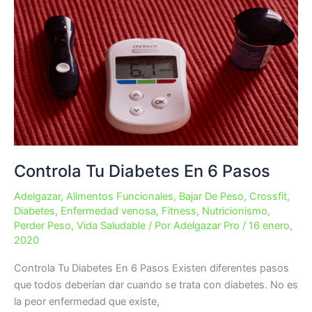
de
beber
jugos
verdes
Controla Tu Diabetes En 6 Pasos
Adelgazar
,
Alimentos Funcionales
,
Bajar De Peso
,
Crossfit
,
Diabetes
,
Enfermedad venosa
,
Fitness
,
Nutricionismo
,
Perder Peso
,
Vida Saludable
/ Por
Adelgazar Pro
/
16 enero,
2020
Controla Tu Diabetes En 6 Pasos Existen diferentes pasos
que todos deberían dar cuando se trata con diabetes. No es
la peor enfermedad que existe,