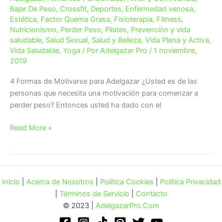
Bajar De Peso
,
Crossfit
,
Deportes
,
Enfermedad venosa
,
Estética
,
Factor Quema Grasa
,
Fisioterapia
,
Fitness
,
Nutricionismo
,
Perder Peso
,
Pilates
,
Prevención y vida
saludable
,
Salud Sexual
,
Salud y Belleza
,
Vida Plena y Activa
,
Vida Saludable
,
Yoga
/ Por
Adelgazar Pro
/
1 noviembre,
2019
4 Formas de Motivarse para Adelgazar ¿Usted es de las
personas que necesita una motivación para comenzar a
perder peso? Entonces usted ha dado con el
4
Read More »
Formas
de
Motivarse
para
Inicio
|
Acerca de Nosotros
|
Política Cookies
|
Política Privacidad
Adelgazar
|
Términos de Servicio
|
Contacto
© 2023 |
AdelgazarPro.Com