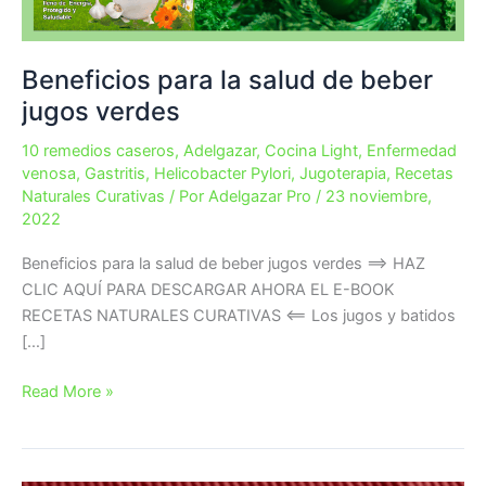
Beneficios para la salud de beber
jugos verdes
10 remedios caseros
,
Adelgazar
,
Cocina Light
,
Enfermedad
venosa
,
Gastritis
,
Helicobacter Pylori
,
Jugoterapia
,
Recetas
Naturales Curativas
/ Por
Adelgazar Pro
/
23 noviembre,
2022
Beneficios para la salud de beber jugos verdes ==> HAZ
CLIC AQUÍ PARA DESCARGAR AHORA EL E-BOOK
RECETAS NATURALES CURATIVAS <== Los jugos y batidos
[…]
Beneficios
Read More »
para
la
salud