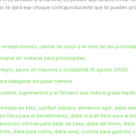
 no te dará ese choque contraproducente que te pueden pr
envejecimiento, cáncer de colon y el mito de las proteína
emanal sin material para principiantes
negro, ayuno en mayores y tirzepatida (6 agosto 2026)
para adelgazar sin pasar hambre
ludable, suplementos y el fármaco que reduce grasa hepát
rmitidas en keto
,
optifast batidos
,
alimentos light
,
dieta me
on fibra para el estreñimiento
,
dieta rica en fibra para el e
domicilio
,
clinicas para bajar de peso
,
dieta del limon
,
dieta
ritis
,
dieta para colitis
,
dieta renal
,
comida para gastritis
,
c