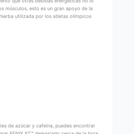
ento que otras bebidas energéticas no lo
los músculos, esto es un gran apoyo de la
erba utilizada por los atletas olímpicos
les de azúcar y cafeína, puedes encontrar
r tomar FENIX XT™ demasiado cerca de la hora