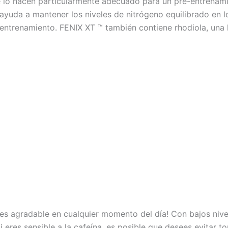
e lo hacen particularmente adecuado para un pre-entrenami
 ayuda a mantener los niveles de nitrógeno equilibrado en 
trenamiento. FENIX XT ™ también contiene rhodiola, una hi
 es agradable en cualquier momento del día! Con bajos nive
Si eres sensible a la cafeína, es posible que desees evita