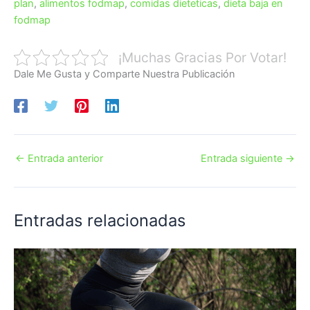
plan
,
alimentos fodmap
,
comidas dieteticas
,
dieta baja en
fodmap
¡Muchas Gracias Por Votar!
Dale Me Gusta y Comparte Nuestra Publicación
←
Entrada anterior
Entrada siguiente
→
Entradas relacionadas