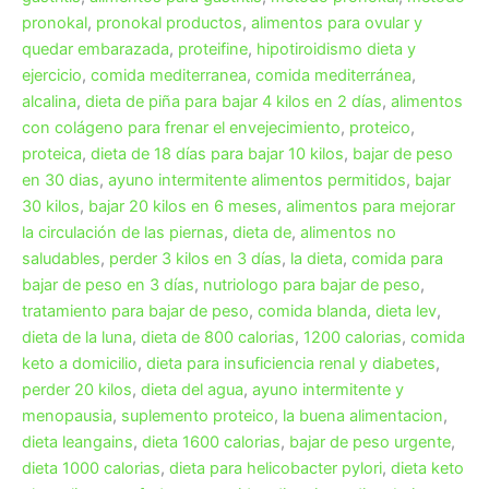
pronokal
,
pronokal productos
,
alimentos para ovular y
quedar embarazada
,
proteifine
,
hipotiroidismo dieta y
ejercicio
,
comida mediterranea
,
comida mediterránea
,
alcalina
,
dieta de piña para bajar 4 kilos en 2 días
,
alimentos
con colágeno para frenar el envejecimiento
,
proteico
,
proteica
,
dieta de 18 días para bajar 10 kilos
,
bajar de peso
en 30 dias
,
ayuno intermitente alimentos permitidos
,
bajar
30 kilos
,
bajar 20 kilos en 6 meses
,
alimentos para mejorar
la circulación de las piernas
,
dieta de
,
alimentos no
saludables
,
perder 3 kilos en 3 días
,
la dieta
,
comida para
bajar de peso en 3 días
,
nutriologo para bajar de peso
,
tratamiento para bajar de peso
,
comida blanda
,
dieta lev
,
dieta de la luna
,
dieta de 800 calorias
,
1200 calorias
,
comida
keto a domicilio
,
dieta para insuficiencia renal y diabetes
,
perder 20 kilos
,
dieta del agua
,
ayuno intermitente y
menopausia
,
suplemento proteico
,
la buena alimentacion
,
dieta leangains
,
dieta 1600 calorias
,
bajar de peso urgente
,
dieta 1000 calorias
,
dieta para helicobacter pylori
,
dieta keto