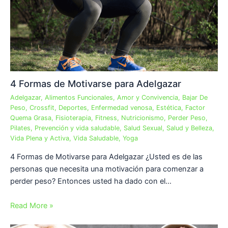
4 Formas de Motivarse para Adelgazar
Adelgazar
,
Alimentos Funcionales
,
Amor y Convivencia
,
Bajar De
Peso
,
Crossfit
,
Deportes
,
Enfermedad venosa
,
Estética
,
Factor
Quema Grasa
,
Fisioterapia
,
Fitness
,
Nutricionismo
,
Perder Peso
,
Pilates
,
Prevención y vida saludable
,
Salud Sexual
,
Salud y Belleza
,
Vida Plena y Activa
,
Vida Saludable
,
Yoga
4 Formas de Motivarse para Adelgazar ¿Usted es de las
personas que necesita una motivación para comenzar a
perder peso? Entonces usted ha dado con el…
Read More »