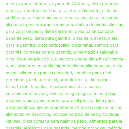
menu
,
ayuno 24 horas
,
ayuno de 24 horas
,
dieta pronokal
precio
,
alimentos con fibra para el estreñimiento
,
dieta rica
en fibra para el estreñimiento
,
menu dieta
,
dieta anticancer
,
alimentos para mejorar la memoria
,
dieta a domicilio
,
clinicas
para bajar de peso
,
dieta del limon
,
dieta bariátrica para
bajar de peso
,
dieta para gastritis
,
dieta de la avena
,
dieta
para la gastritis
,
dieta para colitis
,
dieta renal
,
comida para
gastritis
,
comidas para la gastritis
,
alimentación saludable
oms
,
dieta para la colitis
,
dieta con avena
,
dieta insuficiencia
renal
,
alimentos gastritis
,
hipertiroidismo alimentación
,
dieta
avena
,
alimentos para la ansiedad
,
comidas para
,
dieta
proteinada
,
dieta pronokal
,
pronokal dieta
,
dieta plant
based
,
dieta hepatica
,
hiperproteica
,
dieta para el
estreñimiento severo
,
dieta santiago segura
,
te para bajar
de peso rápido y sin rebote
,
pronokal precio
,
dieta para
,
dieta bariatrica
,
ayuno intermitente 24 horas
,
dietista online
,
alimentacion deportiva
,
por que no bajo de peso
,
comidas
liquidas
,
dieta coreana para bajar de peso
,
alimentos para la
gastritis
,
alimentos para gastritis
,
metodo pronokal
,
método