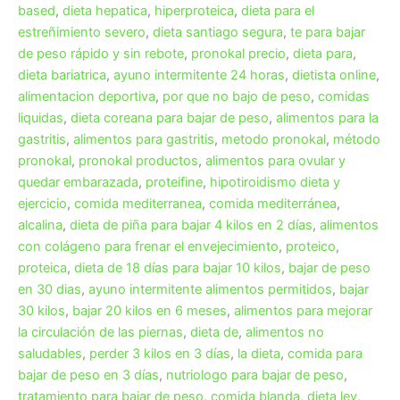
based
,
dieta hepatica
,
hiperproteica
,
dieta para el
estreñimiento severo
,
dieta santiago segura
,
te para bajar
de peso rápido y sin rebote
,
pronokal precio
,
dieta para
,
dieta bariatrica
,
ayuno intermitente 24 horas
,
dietista online
,
alimentacion deportiva
,
por que no bajo de peso
,
comidas
liquidas
,
dieta coreana para bajar de peso
,
alimentos para la
gastritis
,
alimentos para gastritis
,
metodo pronokal
,
método
pronokal
,
pronokal productos
,
alimentos para ovular y
quedar embarazada
,
proteifine
,
hipotiroidismo dieta y
ejercicio
,
comida mediterranea
,
comida mediterránea
,
alcalina
,
dieta de piña para bajar 4 kilos en 2 días
,
alimentos
con colágeno para frenar el envejecimiento
,
proteico
,
proteica
,
dieta de 18 días para bajar 10 kilos
,
bajar de peso
en 30 dias
,
ayuno intermitente alimentos permitidos
,
bajar
30 kilos
,
bajar 20 kilos en 6 meses
,
alimentos para mejorar
la circulación de las piernas
,
dieta de
,
alimentos no
saludables
,
perder 3 kilos en 3 días
,
la dieta
,
comida para
bajar de peso en 3 días
,
nutriologo para bajar de peso
,
tratamiento para bajar de peso
,
comida blanda
,
dieta lev
,