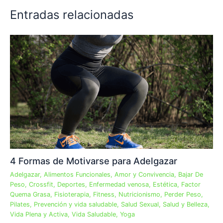
Entradas relacionadas
4 Formas de Motivarse para Adelgazar
Adelgazar
,
Alimentos Funcionales
,
Amor y Convivencia
,
Bajar De
Peso
,
Crossfit
,
Deportes
,
Enfermedad venosa
,
Estética
,
Factor
Quema Grasa
,
Fisioterapia
,
Fitness
,
Nutricionismo
,
Perder Peso
,
Pilates
,
Prevención y vida saludable
,
Salud Sexual
,
Salud y Belleza
,
Vida Plena y Activa
,
Vida Saludable
,
Yoga