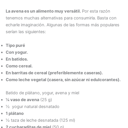
La avena es un alimento muy versátil.
Por esta razón
tenemos muchas alternativas para consumirla. Basta con
echarle imaginación. Algunas de las formas más populares
serían las siguientes:
Tipo puré
Con yogur.
En batidos.
Como cereal.
En barritas de cereal (preferiblemente caseras).
Como leche vegetal (casera, sin azúcar ni edulcorantes).
Batido de plátano, yogur, avena y miel
¼ vaso de avena
(25 g)
½ yogur natural desnatado
1 plátano
½ taza de leche desnatada (125 ml)
2 cucharaditas de miel
(50 g)