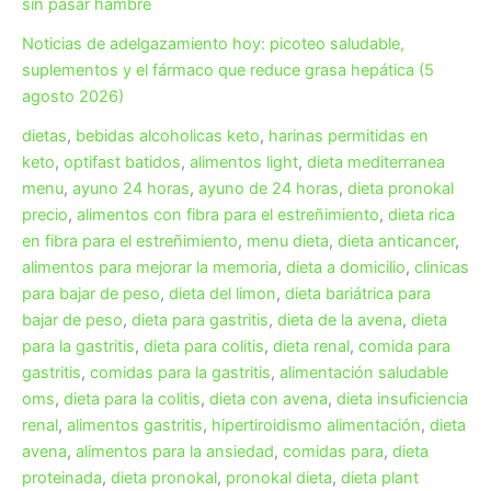
sin pasar hambre
Noticias de adelgazamiento hoy: picoteo saludable,
suplementos y el fármaco que reduce grasa hepática (5
agosto 2026)
dietas
,
bebidas alcoholicas keto
,
harinas permitidas en
keto
,
optifast batidos
,
alimentos light
,
dieta mediterranea
menu
,
ayuno 24 horas
,
ayuno de 24 horas
,
dieta pronokal
precio
,
alimentos con fibra para el estreñimiento
,
dieta rica
en fibra para el estreñimiento
,
menu dieta
,
dieta anticancer
,
alimentos para mejorar la memoria
,
dieta a domicilio
,
clinicas
para bajar de peso
,
dieta del limon
,
dieta bariátrica para
bajar de peso
,
dieta para gastritis
,
dieta de la avena
,
dieta
para la gastritis
,
dieta para colitis
,
dieta renal
,
comida para
gastritis
,
comidas para la gastritis
,
alimentación saludable
oms
,
dieta para la colitis
,
dieta con avena
,
dieta insuficiencia
renal
,
alimentos gastritis
,
hipertiroidismo alimentación
,
dieta
avena
,
alimentos para la ansiedad
,
comidas para
,
dieta
proteinada
,
dieta pronokal
,
pronokal dieta
,
dieta plant