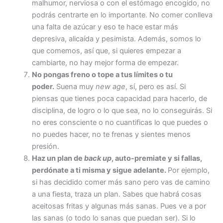
malhumor, nerviosa o con el estómago encogido, no
podrás centrarte en lo importante. No comer conlleva
una falta de azúcar y eso te hace estar más
depresiva, alicaída y pesimista. Además, somos lo
que comemos, así que, si quieres empezar a
cambiarte, no hay mejor forma de empezar.
No pongas freno o tope a tus límites o tu
poder.
Suena muy
new age
, sí, pero es así. Si
piensas que tienes poca capacidad para hacerlo, de
disciplina, de logro o lo que sea, no lo conseguirás. Si
no eres consciente o no cuantificas lo que puedes o
no puedes hacer, no te frenas y sientes menos
presión.
Haz un plan de
back up
, auto-premiate y si fallas,
perdónate a ti misma y sigue adelante.
Por ejemplo,
si has decidido comer más sano pero vas de camino
a una fiesta, traza un plan. Sabes que habrá cosas
aceitosas fritas y algunas más sanas. Pues ve a por
las sanas (o todo lo sanas que puedan ser). Si lo