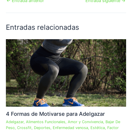
←
Entrada anterior
Entrada siguiente
→
Entradas relacionadas
4 Formas de Motivarse para Adelgazar
Adelgazar
,
Alimentos Funcionales
,
Amor y Convivencia
,
Bajar De
Peso
,
Crossfit
,
Deportes
,
Enfermedad venosa
,
Estética
,
Factor