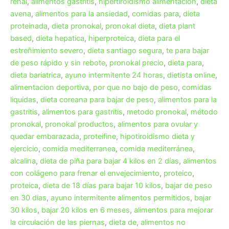
renal
,
alimentos gastritis
,
hipertiroidismo alimentación
,
dieta
avena
,
alimentos para la ansiedad
,
comidas para
,
dieta
proteinada
,
dieta pronokal
,
pronokal dieta
,
dieta plant
based
,
dieta hepatica
,
hiperproteica
,
dieta para el
estreñimiento severo
,
dieta santiago segura
,
te para bajar
de peso rápido y sin rebote
,
pronokal precio
,
dieta para
,
dieta bariatrica
,
ayuno intermitente 24 horas
,
dietista online
,
alimentacion deportiva
,
por que no bajo de peso
,
comidas
liquidas
,
dieta coreana para bajar de peso
,
alimentos para la
gastritis
,
alimentos para gastritis
,
metodo pronokal
,
método
pronokal
,
pronokal productos
,
alimentos para ovular y
quedar embarazada
,
proteifine
,
hipotiroidismo dieta y
ejercicio
,
comida mediterranea
,
comida mediterránea
,
alcalina
,
dieta de piña para bajar 4 kilos en 2 días
,
alimentos
con colágeno para frenar el envejecimiento
,
proteico
,
proteica
,
dieta de 18 días para bajar 10 kilos
,
bajar de peso
en 30 dias
,
ayuno intermitente alimentos permitidos
,
bajar
30 kilos
,
bajar 20 kilos en 6 meses
,
alimentos para mejorar
la circulación de las piernas
,
dieta de
,
alimentos no