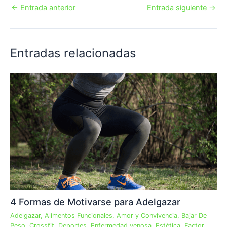
←
Entrada anterior
Entrada siguiente
→
Entradas relacionadas
4 Formas de Motivarse para Adelgazar
Adelgazar
,
Alimentos Funcionales
,
Amor y Convivencia
,
Bajar De
Peso
,
Crossfit
,
Deportes
,
Enfermedad venosa
,
Estética
,
Factor