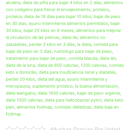
alcalina
,
dieta de piña para bajar 4 kilos en 2 días
,
alimentos
con colágeno para frenar el envejecimiento
,
proteico
,
proteica
,
dieta de 18 días para bajar 10 kilos
,
bajar de peso
en 30 dias
,
ayuno intermitente alimentos permitidos
,
bajar
30 kilos
,
bajar 20 kilos en 6 meses
,
alimentos para mejorar
la circulación de las piernas
,
dieta de
,
alimentos no
saludables
,
perder 3 kilos en 3 días
,
la dieta
,
comida para
bajar de peso en 3 días
,
nutriologo para bajar de peso
,
tratamiento para bajar de peso
,
comida blanda
,
dieta lev
,
dieta de la luna
,
dieta de 800 calorias
,
1200 calorias
,
comida
keto a domicilio
,
dieta para insuficiencia renal y diabetes
,
perder 20 kilos
,
dieta del agua
,
ayuno intermitente y
menopausia
,
suplemento proteico
,
la buena alimentacion
,
dieta leangains
,
dieta 1600 calorias
,
bajar de peso urgente
,
dieta 1000 calorias
,
dieta para helicobacter pylori
,
dieta keto
plan
,
alimentos fodmap
,
comidas dieteticas
,
dieta baja en
fodmap
¡Muchas Gracias Por Votar!