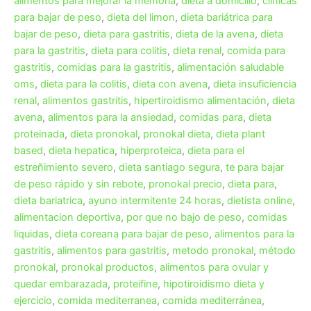
alimentos para mejorar la memoria
,
dieta a domicilio
,
clinicas
para bajar de peso
,
dieta del limon
,
dieta bariátrica para
bajar de peso
,
dieta para gastritis
,
dieta de la avena
,
dieta
para la gastritis
,
dieta para colitis
,
dieta renal
,
comida para
gastritis
,
comidas para la gastritis
,
alimentación saludable
oms
,
dieta para la colitis
,
dieta con avena
,
dieta insuficiencia
renal
,
alimentos gastritis
,
hipertiroidismo alimentación
,
dieta
avena
,
alimentos para la ansiedad
,
comidas para
,
dieta
proteinada
,
dieta pronokal
,
pronokal dieta
,
dieta plant
based
,
dieta hepatica
,
hiperproteica
,
dieta para el
estreñimiento severo
,
dieta santiago segura
,
te para bajar
de peso rápido y sin rebote
,
pronokal precio
,
dieta para
,
dieta bariatrica
,
ayuno intermitente 24 horas
,
dietista online
,
alimentacion deportiva
,
por que no bajo de peso
,
comidas
liquidas
,
dieta coreana para bajar de peso
,
alimentos para la
gastritis
,
alimentos para gastritis
,
metodo pronokal
,
método
pronokal
,
pronokal productos
,
alimentos para ovular y
quedar embarazada
,
proteifine
,
hipotiroidismo dieta y
ejercicio
,
comida mediterranea
,
comida mediterránea
,