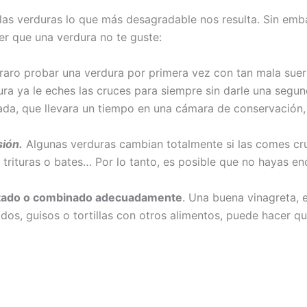
las verduras lo que más desagradable nos resulta. Sin em
er que una verdura no te guste:
 raro probar una verdura por primera vez con tan mala sue
ura ya le eches las cruces para siempre sin darle una seg
da, que llevara un tiempo en una cámara de conservación,
sión.
Algunas verduras cambian totalmente si las comes crud
s, trituras o bates… Por lo tanto, es posible que no hayas 
entado o combinado adecuadamente
. Una buena vinagreta, e
ados, guisos o tortillas con otros alimentos, puede hacer 