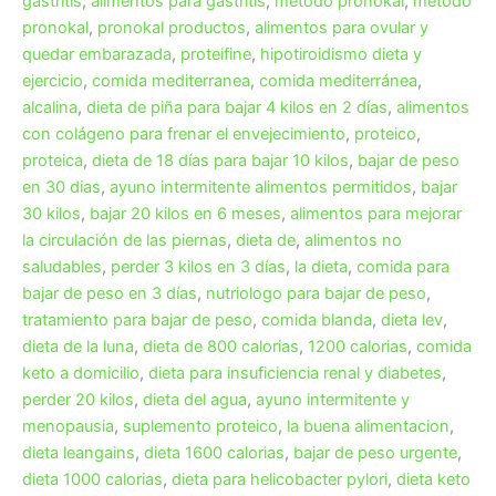
gastritis
,
alimentos para gastritis
,
metodo pronokal
,
método
pronokal
,
pronokal productos
,
alimentos para ovular y
quedar embarazada
,
proteifine
,
hipotiroidismo dieta y
ejercicio
,
comida mediterranea
,
comida mediterránea
,
alcalina
,
dieta de piña para bajar 4 kilos en 2 días
,
alimentos
con colágeno para frenar el envejecimiento
,
proteico
,
proteica
,
dieta de 18 días para bajar 10 kilos
,
bajar de peso
en 30 dias
,
ayuno intermitente alimentos permitidos
,
bajar
30 kilos
,
bajar 20 kilos en 6 meses
,
alimentos para mejorar
la circulación de las piernas
,
dieta de
,
alimentos no
saludables
,
perder 3 kilos en 3 días
,
la dieta
,
comida para
bajar de peso en 3 días
,
nutriologo para bajar de peso
,
tratamiento para bajar de peso
,
comida blanda
,
dieta lev
,
dieta de la luna
,
dieta de 800 calorias
,
1200 calorias
,
comida
keto a domicilio
,
dieta para insuficiencia renal y diabetes
,
perder 20 kilos
,
dieta del agua
,
ayuno intermitente y
menopausia
,
suplemento proteico
,
la buena alimentacion
,
dieta leangains
,
dieta 1600 calorias
,
bajar de peso urgente
,
dieta 1000 calorias
,
dieta para helicobacter pylori
,
dieta keto