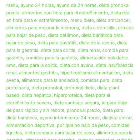
menu
,
ayuno 24 horas
,
ayuno de 24 horas
,
dieta pronokal
precio
,
alimentos con fibra para el estreñimiento
,
dieta rica
en fibra para el estreñimiento
,
menu dieta
,
dieta anticancer
,
alimentos para mejorar la memoria
,
dieta a domicilio
,
clinicas
para bajar de peso
,
dieta del limon
,
dieta bariátrica para
bajar de peso
,
dieta para gastritis
,
dieta de la avena
,
dieta
para la gastritis
,
dieta para colitis
,
dieta renal
,
comida para
gastritis
,
comidas para la gastritis
,
alimentación saludable
oms
,
dieta para la colitis
,
dieta con avena
,
dieta insuficiencia
renal
,
alimentos gastritis
,
hipertiroidismo alimentación
,
dieta
avena
,
alimentos para la ansiedad
,
comidas para
,
dieta
proteinada
,
dieta pronokal
,
pronokal dieta
,
dieta plant
based
,
dieta hepatica
,
hiperproteica
,
dieta para el
estreñimiento severo
,
dieta santiago segura
,
te para bajar
de peso rápido y sin rebote
,
pronokal precio
,
dieta para
,
dieta bariatrica
,
ayuno intermitente 24 horas
,
dietista online
,
alimentacion deportiva
,
por que no bajo de peso
,
comidas
liquidas
,
dieta coreana para bajar de peso
,
alimentos para la