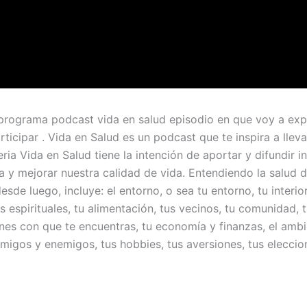
 programa podcast vida en salud episodio en que voy a expl
icipar . Vida en Salud es un podcast que te inspira a llev
eria Vida en Salud tiene la intención de aportar y difundir 
la y mejorar nuestra calidad de vida. Entendiendo la salud 
sde luego, incluye: el entorno, o sea tu entorno, tu interior, 
s espirituales, tu alimentación, tus vecinos, tu comunidad, 
nes con que te encuentras, tu economía y finanzas, el ambie
s amigos y enemigos, tus hobbies, tus aversiones, tus eleccion