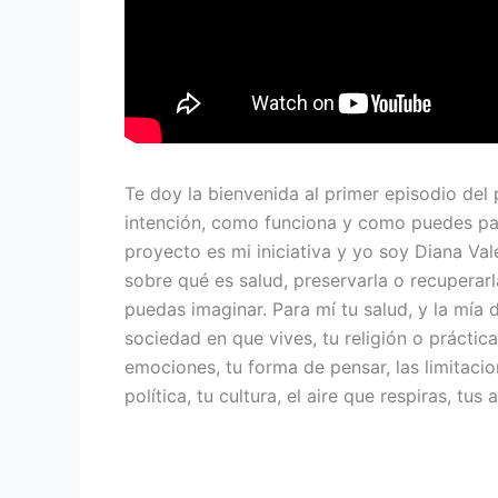
Te doy la bienvenida al primer episodio del
intención, como funciona y como puedes part
proyecto es mi iniciativa y yo soy Diana Val
sobre qué es salud, preservarla o recuperar
puedas imaginar. Para mí tu salud, y la mía de
sociedad en que vives, tu religión o práctica
emociones, tu forma de pensar, las limitacio
política, tu cultura, el aire que respiras, tu