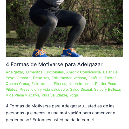
4 Formas de Motivarse para Adelgazar
Adelgazar
,
Alimentos Funcionales
,
Amor y Convivencia
,
Bajar De
Peso
,
Crossfit
,
Deportes
,
Enfermedad venosa
,
Estética
,
Factor
Quema Grasa
,
Fisioterapia
,
Fitness
,
Nutricionismo
,
Perder Peso
,
Pilates
,
Prevención y vida saludable
,
Salud Sexual
,
Salud y Belleza
,
Vida Plena y Activa
,
Vida Saludable
,
Yoga
4 Formas de Motivarse para Adelgazar ¿Usted es de las
personas que necesita una motivación para comenzar a
perder peso? Entonces usted ha dado con el…