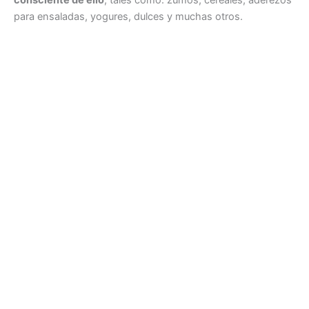
consciente de ello
, tales como: zumos, cereales, aderezos
para ensaladas, yogures, dulces y muchas otros.