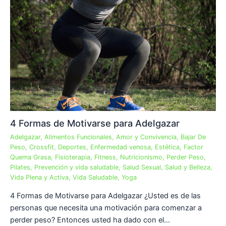
4 Formas de Motivarse para Adelgazar
Adelgazar
,
Alimentos Funcionales
,
Amor y Convivencia
,
Bajar De
Peso
,
Crossfit
,
Deportes
,
Enfermedad venosa
,
Estética
,
Factor
Quema Grasa
,
Fisioterapia
,
Fitness
,
Nutricionismo
,
Perder Peso
,
Pilates
,
Prevención y vida saludable
,
Salud Sexual
,
Salud y Belleza
,
Vida Plena y Activa
,
Vida Saludable
,
Yoga
4 Formas de Motivarse para Adelgazar ¿Usted es de las
personas que necesita una motivación para comenzar a
perder peso? Entonces usted ha dado con el…