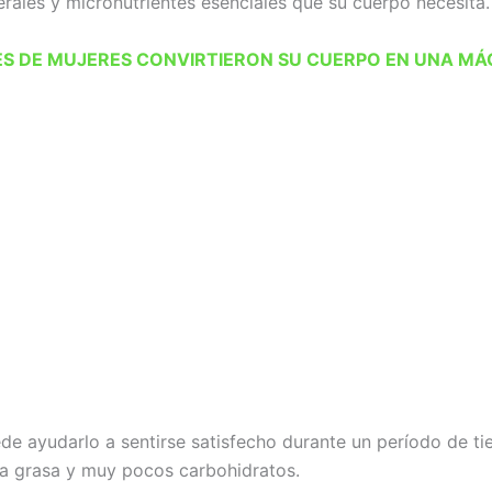
erales y micronutrientes esenciales que su cuerpo necesita.
LES DE MUJERES CONVIRTIERON SU CUERPO EN UNA M
e ayudarlo a sentirse satisfecho durante un período de t
a grasa y muy pocos carbohidratos.