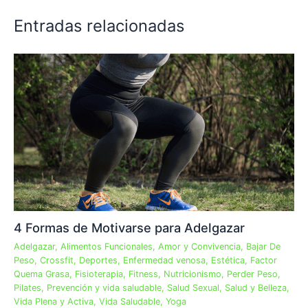
Entradas relacionadas
4 Formas de Motivarse para Adelgazar
Adelgazar
,
Alimentos Funcionales
,
Amor y Convivencia
,
Bajar De
Peso
,
Crossfit
,
Deportes
,
Enfermedad venosa
,
Estética
,
Factor
Quema Grasa
,
Fisioterapia
,
Fitness
,
Nutricionismo
,
Perder Peso
,
Pilates
,
Prevención y vida saludable
,
Salud Sexual
,
Salud y Belleza
,
Vida Plena y Activa
,
Vida Saludable
,
Yoga