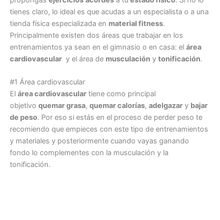
propongas
ejercicios
acordes
a tu
estado físico
. Si no lo
tienes claro, lo ideal es que acudas a un especialista o a una
tienda física especializada en
material fitness
.
Principalmente existen dos áreas que trabajar en los
entrenamientos ya sean en el gimnasio o en casa: el
área
cardiovascular
y el área de
musculación
y
tonificación
.
#1 Área cardiovascular
El
área cardiovascular
tiene como principal
objetivo
quemar grasa
,
quemar calorías
,
adelgazar
y
bajar
de peso
. Por eso si estás en el proceso de perder peso te
recomiendo que empieces con este tipo de entrenamientos
y materiales y posteriormente cuando vayas ganando
fondo lo complementes con la musculación y la
tonificación.