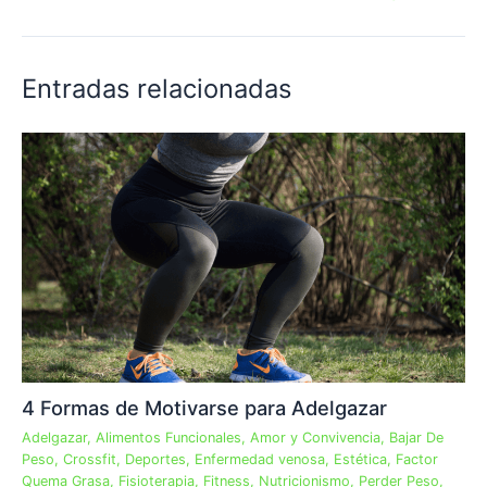
Entradas relacionadas
4 Formas de Motivarse para Adelgazar
Adelgazar
,
Alimentos Funcionales
,
Amor y Convivencia
,
Bajar De
Peso
,
Crossfit
,
Deportes
,
Enfermedad venosa
,
Estética
,
Factor
Quema Grasa
,
Fisioterapia
,
Fitness
,
Nutricionismo
,
Perder Peso
,