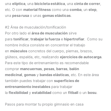
una
elíptica
, una
bicicleta estática
, una
cinta de correr
,
etc. O con
material fitness
como una
comba
, un
step
,
una
pesa rusa
o unas
gomas elásticas
.
#2 Área de musculación/tonificación
Por otro lado el
área de musculación
sirve
para
tonificar
,
trabajar la fuerza
e
hipertrofiar
.
Como su
nombre indica consiste en concentrar el trabajo
en
músculos
concretos del cuerpo, piernas, brazos,
glúteos, espalda, etc, realizando
ejercicios de autocarga
.
Para este tipo de entrenamiento es recomendable
comprar
mancuernas
,
pesas
,
barras
,
balón
medicinal
,
gomas
y
bandas elásticas
, etc. En este área
también puedes trabajar con
superficies de
entrenamiento inestables
para trabajar
la
flexibilidad
y
estabilidad
como un
fitball
o un
bosu
.
Pasos para montar tu propio gimnasio en casa