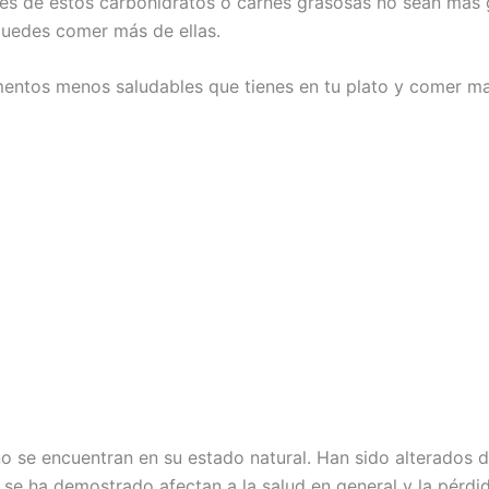
nes de estos carbohidratos o carnes grasosas no sean más 
puedes comer más de ellas.
limentos menos saludables que tienes en tu plato y comer m
 se encuentran en su estado natural. Han sido alterados 
se ha demostrado afectan a la salud en general y la pérdi