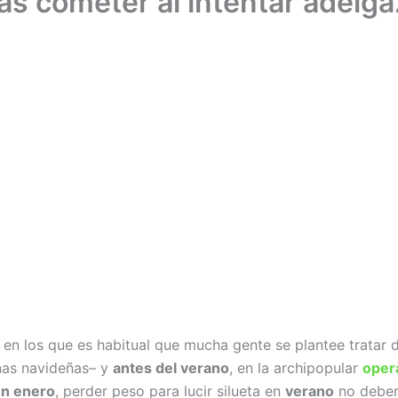
as cometer al intentar adelga
o en los que es habitual que mucha gente se plantee tratar 
nas navideñas– y
antes del verano
, en la archipopular
opera
en enero
, perder peso para lucir silueta en
verano
no deberí