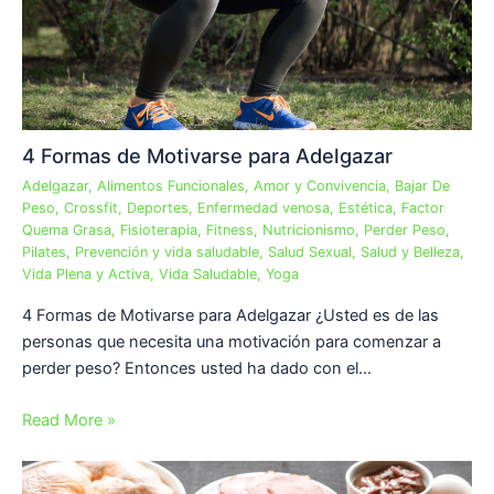
4 Formas de Motivarse para Adelgazar
Adelgazar
,
Alimentos Funcionales
,
Amor y Convivencia
,
Bajar De
Peso
,
Crossfit
,
Deportes
,
Enfermedad venosa
,
Estética
,
Factor
Quema Grasa
,
Fisioterapia
,
Fitness
,
Nutricionismo
,
Perder Peso
,
Pilates
,
Prevención y vida saludable
,
Salud Sexual
,
Salud y Belleza
,
Vida Plena y Activa
,
Vida Saludable
,
Yoga
4 Formas de Motivarse para Adelgazar ¿Usted es de las
personas que necesita una motivación para comenzar a
perder peso? Entonces usted ha dado con el…
Read More »