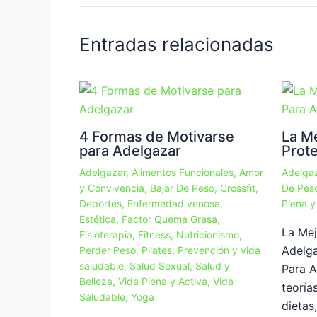
Entradas relacionadas
4 Formas de Motivarse
La Me
para Adelgazar
Prot
Adelgazar
,
Alimentos Funcionales
,
Amor
Adelga
y Convivencia
,
Bajar De Peso
,
Crossfit
,
De Pes
Deportes
,
Enfermedad venosa
,
Plena y
Estética
,
Factor Quema Grasa
,
La Mej
Fisioterapia
,
Fitness
,
Nutricionismo
,
Adelga
Perder Peso
,
Pilates
,
Prevención y vida
saludable
,
Salud Sexual
,
Salud y
Para 
Belleza
,
Vida Plena y Activa
,
Vida
teoría
Saludable
,
Yoga
dietas