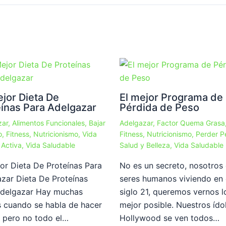
jor Dieta De
El mejor Programa de
eínas Para Adelgazar
Pérdida de Peso
zar
,
Alimentos Funcionales
,
Bajar
Adelgazar
,
Factor Quema Grasa
o
,
Fitness
,
Nutricionismo
,
Vida
Fitness
,
Nutricionismo
,
Perder P
 Activa
,
Vida Saludable
Salud y Belleza
,
Vida Saludable
or Dieta De Proteínas Para
No es un secreto, nosotro
zar Dieta De Proteínas
seres humanos viviendo en 
Adelgazar Hay muchas
siglo 21, queremos vernos l
s cuando se habla de hacer
mejor posible. Nuestros ído
, pero no todo el…
Hollywood se ven todos…