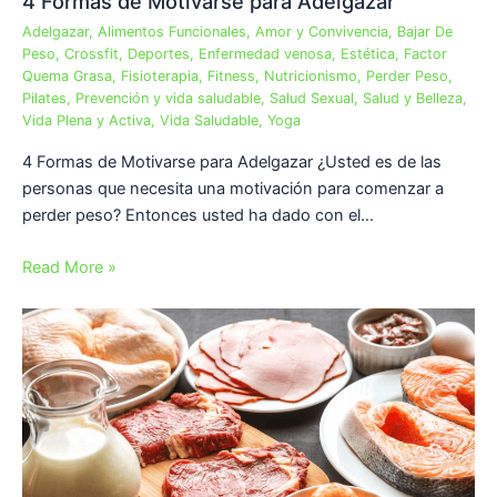
4 Formas de Motivarse para Adelgazar
Adelgazar
,
Alimentos Funcionales
,
Amor y Convivencia
,
Bajar De
Peso
,
Crossfit
,
Deportes
,
Enfermedad venosa
,
Estética
,
Factor
Quema Grasa
,
Fisioterapia
,
Fitness
,
Nutricionismo
,
Perder Peso
,
Pilates
,
Prevención y vida saludable
,
Salud Sexual
,
Salud y Belleza
,
Vida Plena y Activa
,
Vida Saludable
,
Yoga
4 Formas de Motivarse para Adelgazar ¿Usted es de las
personas que necesita una motivación para comenzar a
perder peso? Entonces usted ha dado con el…
Read More »