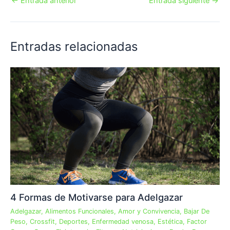
←
Entrada anterior
Entrada siguiente
→
Entradas relacionadas
4 Formas de Motivarse para Adelgazar
Adelgazar
,
Alimentos Funcionales
,
Amor y Convivencia
,
Bajar De
Peso
,
Crossfit
,
Deportes
,
Enfermedad venosa
,
Estética
,
Factor