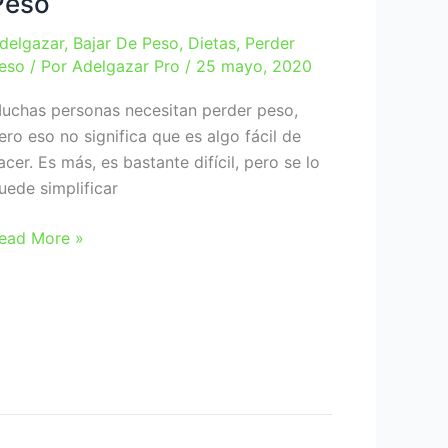
Peso
delgazar
,
Bajar De Peso
,
Dietas
,
Perder
eso
/ Por
Adelgazar Pro
/
25 mayo, 2020
uchas personas necesitan perder peso,
ero eso no significa que es algo fácil de
acer. Es más, es bastante difícil, pero se lo
uede simplificar
ormas
ead More »
e
erder
ás
eso