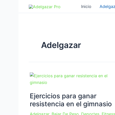
Ir
Inicio
Adelgaz
al
contenido
Adelgazar
Ejercicios para ganar
resistencia en el gimnasio
Adelgazar
,
Bajar De Peso
,
Deportes
,
Fitnes