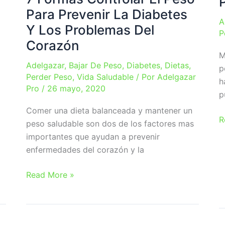
Para Prevenir La Diabetes
A
Y Los Problemas Del
P
Corazón
M
Adelgazar
,
Bajar De Peso
,
Diabetes
,
Dietas
,
p
Perder Peso
,
Vida Saludable
/ Por
Adelgazar
h
Pro
/
26 mayo, 2020
p
Comer una dieta balanceada y mantener un
F
R
peso saludable son dos de los factores mas
D
importantes que ayudan a prevenir
P
enfermedades del corazón y la
M
P
7
Read More »
Formas
Controlar
El