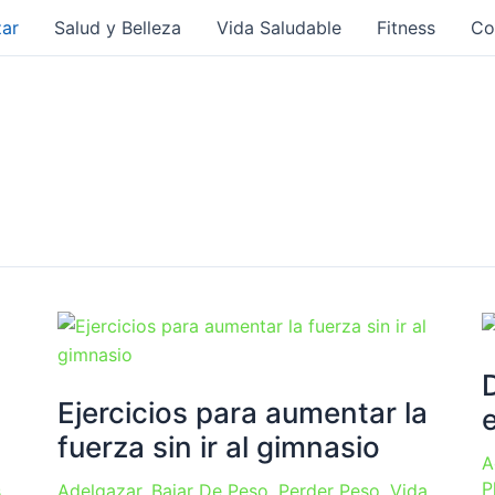
ar
Salud y Belleza
Vida Saludable
Fitness
Co
Ejercicios para aumentar la
fuerza sin ir al gimnasio
A
P
s
,
Adelgazar
,
Bajar De Peso
,
Perder Peso
,
Vida