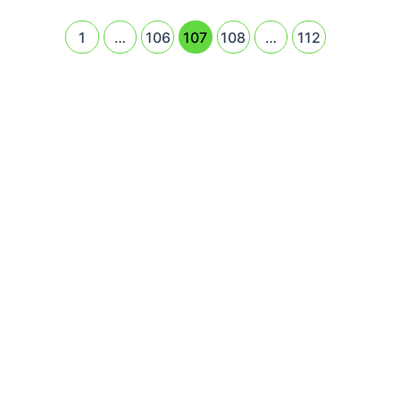
Peso
Para
1
…
106
107
108
…
112
Prevenir
La
Diabetes
Y
Los
Problemas
Del
Corazón