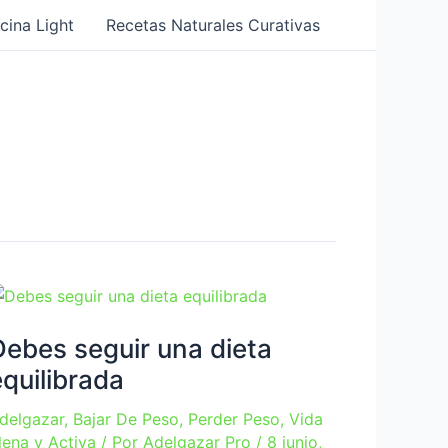
cina Light
Recetas Naturales Curativas
Debes seguir una dieta
equilibrada
delgazar
,
Bajar De Peso
,
Perder Peso
,
Vida
lena y Activa
/ Por
Adelgazar Pro
/
8 junio,