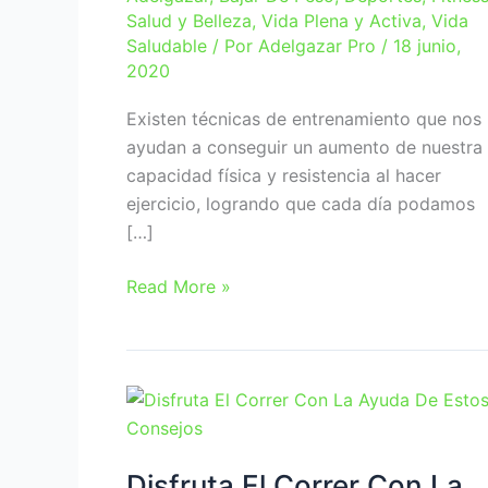
Salud y Belleza
,
Vida Plena y Activa
,
Vida
Saludable
/ Por
Adelgazar Pro
/
18 junio,
2020
Existen técnicas de entrenamiento que nos
ayudan a conseguir un aumento de nuestra
capacidad física y resistencia al hacer
ejercicio, logrando que cada día podamos
[…]
Ejercicios
Read More »
para
ganar
resistencia
en
el
gimnasio
Disfruta El Correr Con La