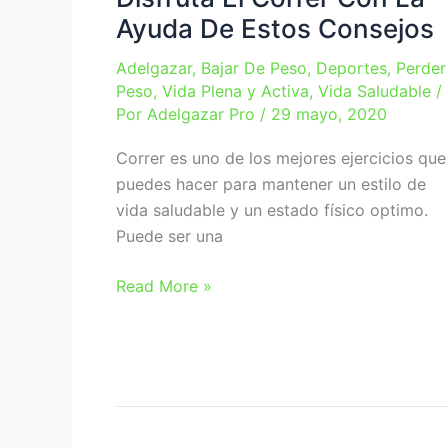
Ayuda De Estos Consejos
Adelgazar
,
Bajar De Peso
,
Deportes
,
Perder
Peso
,
Vida Plena y Activa
,
Vida Saludable
/
Por
Adelgazar Pro
/
29 mayo, 2020
Correr es uno de los mejores ejercicios que
puedes hacer para mantener un estilo de
vida saludable y un estado físico optimo.
Puede ser una
Disfruta
Read More »
El
Correr
Con
La
Ayuda
De